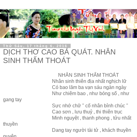
Thứ Sáu, 17 tháng 6, 2016
DỊCH THƠ CAO BÁ QUÁT. NHÂN
SINH THẤM THOÁT
NHÂN SINH THẤM THOÁT
Nhân sinh thiên địa nhất nghịch lữ
Có bao lăm ba vạn sáu ngàn ngày
Như chiêm bao , như bóng sổ , như
gang tay
Sực nhớ chữ " cố nhân bỉnh chúc "
Cao sơn , lưu thuỷ , thi thiên trục
Minh nguyệt , thanh phong , tửu nhất
thuyền
Dang tay người tài tử , khách thuyền
quyên