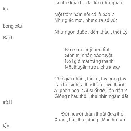
Ta như khách , đất trời như quán
trọ
Một trăm năm hỏi có là bao ?
Như giấc mơ , như cửa sổ vút
bóng câu
Như ngọn đuốc , đêm thâu , thời Lý
Bạch
Nơi sơn thuỷ hữu tình
Sinh thi nhân trác tuyệt
Nơi gió mát trăng thanh
Một thuyền rượu chưa say
Chỗ giai nhân , tài tử , tay trong tay
Là chỗ sinh ra thơ thần , tửu thánh
Ai phồn hoa ? Ai suốt đời lận đận ?
Giống nhau thôi , thú nhìn ngắm đất
trời !
Đời người thấm thoát đưa thoi
Xuân , hạ , thu , đông . Mãi thời vô
tận .