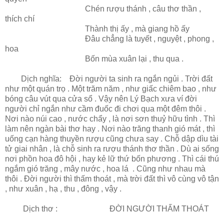
Chén rượu thánh , câu thơ thần ,
thích chí
Thành thị ấy , mà giang hồ ấy
Đâu chẳng là tuyết , nguyệt , phong ,
hoa
Bốn mùa xuân lại , thu qua .
Dịch nghĩa: Đời người ta sinh ra ngắn ngủi . Trời đất
như một quán trọ . Một trăm năm , như giấc chiêm bao , như
bóng câu vút qua cửa sổ . Vậy nên Lý Bạch xưa ví đời
người chỉ ngắn như cầm đuốc đi chơi qua một đêm thôi .
Nơi nào núi cao , nước chẩy , là nơi sơn thuỷ hữu tình . Thì
làm nên ngàn bài thơ hay . Nơi nào trăng thanh gió mát , thì
uống cạn hàng thuyền rượu cũng chưa say . Chỗ dập dìu tài
tử giai nhân , là chỗ sinh ra rượu thánh thơ thần . Dù ai sống
nơi phồn hoa đô hội , hay kẻ lữ thứ bốn phương . Thì cái thú
ngắm gió trăng , mây nước , hoa lá . Cũng như nhau mà
thôi . Đời người thì thấm thoát , mà trời đất thì vô cùng vô tận
, như xuân , hạ , thu , đông , vậy .
Dịch thơ : ĐỜI NGƯỜI THẤM THOÁT