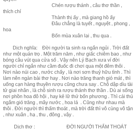
Chén rượu thánh , câu thơ thần ,
thích chí
Thành thị ấy , mà giang hồ ấy
Đâu chẳng là tuyết , nguyệt , phong ,
hoa
Bốn mùa xuân lại , thu qua .
Dịch nghĩa: Đời người ta sinh ra ngắn ngủi . Trời đất
như một quán trọ . Một trăm năm , như giấc chiêm bao , như
bóng câu vút qua cửa sổ . Vậy nên Lý Bạch xưa ví đời
người chỉ ngắn như cầm đuốc đi chơi qua một đêm thôi .
Nơi nào núi cao , nước chẩy , là nơi sơn thuỷ hữu tình . Thì
làm nên ngàn bài thơ hay . Nơi nào trăng thanh gió mát , thì
uống cạn hàng thuyền rượu cũng chưa say . Chỗ dập dìu tài
tử giai nhân , là chỗ sinh ra rượu thánh thơ thần . Dù ai sống
nơi phồn hoa đô hội , hay kẻ lữ thứ bốn phương . Thì cái thú
ngắm gió trăng , mây nước , hoa lá . Cũng như nhau mà
thôi . Đời người thì thấm thoát , mà trời đất thì vô cùng vô tận
, như xuân , hạ , thu , đông , vậy .
Dịch thơ : ĐỜI NGƯỜI THẤM THOÁT