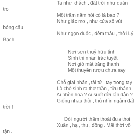
Ta như khách , đất trời như quán
trọ
Một trăm năm hỏi có là bao ?
Như giấc mơ , như cửa sổ vút
bóng câu
Như ngọn đuốc , đêm thâu , thời Lý
Bạch
Nơi sơn thuỷ hữu tình
Sinh thi nhân trác tuyệt
Nơi gió mát trăng thanh
Một thuyền rượu chưa say
Chỗ giai nhân , tài tử , tay trong tay
Là chỗ sinh ra thơ thần , tửu thánh
Ai phồn hoa ? Ai suốt đời lận đận ?
Giống nhau thôi , thú nhìn ngắm đất
trời !
Đời người thấm thoát đưa thoi
Xuân , hạ , thu , đông . Mãi thời vô
tận .