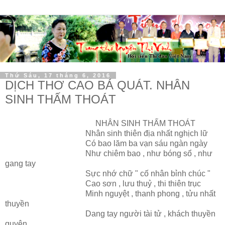
Thứ Sáu, 17 tháng 6, 2016
DỊCH THƠ CAO BÁ QUÁT. NHÂN
SINH THẤM THOÁT
NHÂN SINH THẤM THOÁT
Nhân sinh thiên địa nhất nghịch lữ
Có bao lăm ba vạn sáu ngàn ngày
Như chiêm bao , như bóng sổ , như
gang tay
Sực nhớ chữ " cố nhân bỉnh chúc "
Cao sơn , lưu thuỷ , thi thiên trục
Minh nguyệt , thanh phong , tửu nhất
thuyền
Dang tay người tài tử , khách thuyền
quyên