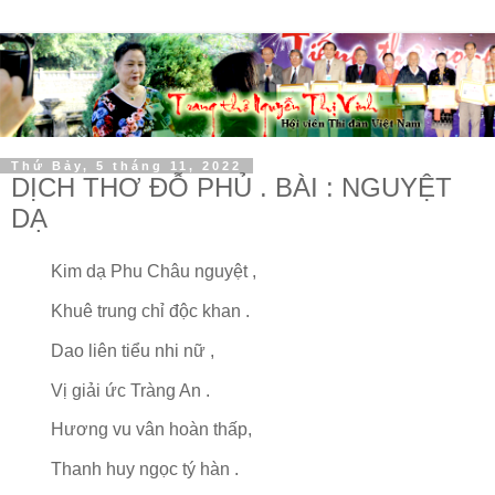
Thứ Bảy, 5 tháng 11, 2022
DỊCH THƠ ĐỖ PHỦ . BÀI : NGUYỆT
DẠ
Kim dạ Phu Châu nguyệt ,
Khuê trung chỉ độc khan .
Dao liên tiểu nhi nữ ,
Vị giải ức Tràng An .
Hương vu vân hoàn thấp,
Thanh huy ngọc tý hàn .