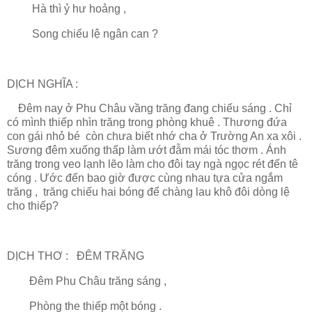
Hà thì ỷ hư hoảng ,
Song chiếu lệ ngân can ?
DỊCH NGHĨA :
Đêm nay ở Phu Châu vầng trăng đang chiếu sáng . Chỉ
có mình thiếp nhìn trăng trong phòng khuê . Thương đứa
con gái nhỏ bé còn chưa biết nhớ cha ở Trường An xa xôi .
Sương đêm xuống thấp làm ướt đẫm mái tóc thơm . Ánh
trăng trong veo lạnh lẽo làm cho đôi tay ngà ngọc rét đến tê
cóng . Ước đến bao giờ được cùng nhau tựa cửa ngắm
trăng , trăng chiếu hai bóng để chàng lau khô đôi dòng lệ
cho thiếp?
DỊCH THƠ : ĐÊM TRĂNG
Đêm Phu Châu trăng sáng ,
Phòng the thiếp một bóng .