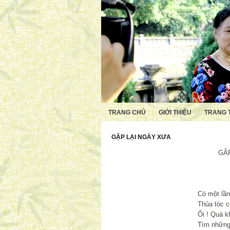
TRANG CHỦ
GIỚI THIỆU
TRANG 
GẶP LẠI NGÀY XƯA
GẶP LẠI NG
Tặng H
Có một lần , ta gặp 
Thủa tóc còn xanh , 
Ôi ! Quá khứ ! Ta ngồ
Tìm những gì đốt mãi c