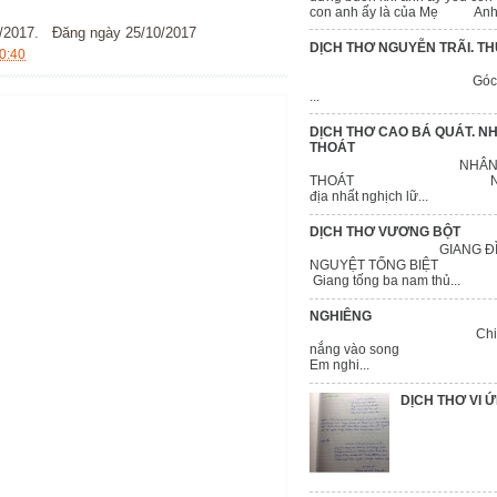
con anh ấy là của Mẹ Anh ấy
ăng ngày 25/10/2017
DỊCH THƠ NGUYỄN TRÃI. T
0:40
THỦ VỸ 
Góc thành na
...
DỊCH THƠ CAO BÁ QUÁT. N
THOÁT
NHÂN SINH
THOÁT Nhân sin
địa nhất nghịch lữ...
DỊCH THƠ VƯƠNG BỘT
GIANG ĐÌNH
NGUYỆT TỐN
Giang tống ba nam thủ...
NGHIÊNG
Chiều nghi
nắng vào so
Em nghi...
DỊCH THƠ VI 