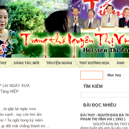
THƠ
SÁNG TÁC MỚI
TRUYỆN NGẮN
THƠ XƯỚNG HỌA
ẢNH
Đọc nhiều
Mục hay
ÀY XƯA
TÌM KIẾM
IỆP
BÀI ĐỌC NHIỀU
lại ngày xưa
tay còn hơi ấm
BÀI THƠ : NGƯỜI ĐÀN BÀ T
PHẠM THỊ VĨNH HÀ ( 1992 )
i hong kỷ niệm
NGƯỜI ĐÀN BÀ THỨ
hẳng thành tro ...
đừng buồn khi anh ấy yêu 