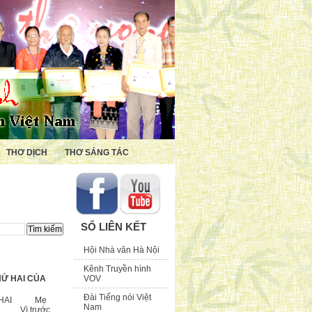
THƠ DỊCH
THƠ SÁNG TÁC
SỔ LIÊN KẾT
Hội Nhà văn Hà Nội
Kênh Truyền hình
VOV
HỨ HAI CỦA
Đài Tiếng nói Việt
 HAI Mẹ
Nam
con Vì trước