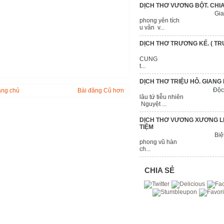
DỊCH THƠ VƯƠNG BỘT. CHIA
Giang th
phong yên t
u vân v...
DỊCH THƠ TRƯƠNG KẾ. ( T
HOA TH
CUNG Thiên
t...
DỊCH THƠ TRIỆU HỖ. GIAN
Độc thướng
ang chủ
Bài đăng Cũ hơn
lâu tứ tiễu 
Nguyệt ...
DỊCH THƠ VƯƠNG XƯƠNG LI
TIỆM
Biệt quán ti
phong vũ hà
ch...
CHIA SẺ