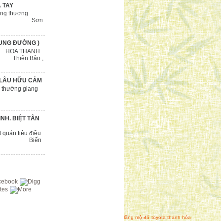
 TAY
ượng
ích Sơn
RUNG ĐƯỜNG )
ANH
 Bảo ,
G LÂU HỮU CẢM
 giang
nhiên
NH. BIỆT TÂN
êu điều
n Biến
lăng mộ đá
toyota thanh hóa