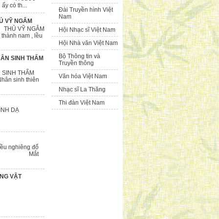
 có th...
Đài Truyền hình Việt
Nam
HỦ VỸ NGÂM
NGÂM
Hội Nhạc sĩ Việt Nam
m , lều
Hội Nhà văn Việt Nam
Bộ Thông tin và
HÂN SINH THẤM
Truyền thông
 THẤM
Văn hóa Việt Nam
h thiên
Nhạc sĩ La Thăng
Thi đàn Việt Nam
 DẠ
G BIỆT
êng đổ
ng Mắt
ỨNG VẬT